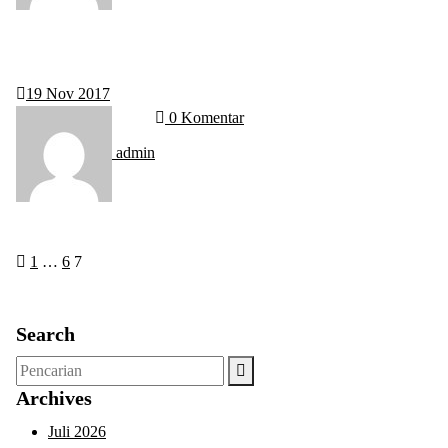
19
Nov 2017
0 Komentar
admin
Paginasi
1
…
6
7
pos
Search
Pencarian
untuk:
Archives
Juli 2026