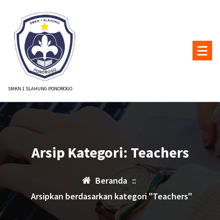
Lewati
ke
konten
SMKN 1 SLAHUNG PONOROGO
Arsip Kategori: Teachers
Beranda
::
Arsipkan berdasarkan kategori "Teachers"