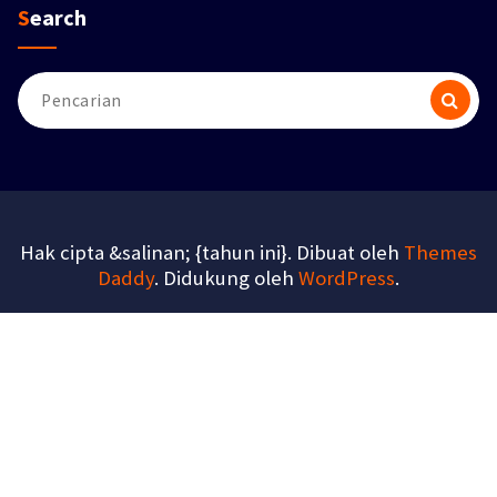
Search
Pencarian
untuk:
Hak cipta &salinan; {tahun ini}. Dibuat oleh
Themes
Daddy
. Didukung oleh
WordPress
.