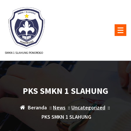
Lewati
ke
konten
SMKN 1 SLAHUNG PONOROGO
PKS SMKN 1 SLAHUNG
Beranda
::
News
::
Uncategorized
::
PKS SMKN 1 SLAHUNG