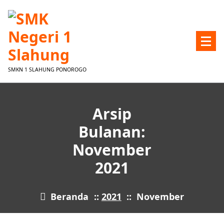
Lewati
ke
konten
SMKN 1 SLAHUNG PONOROGO
Arsip
Bulanan:
November
2021
Beranda
::
2021
::
November