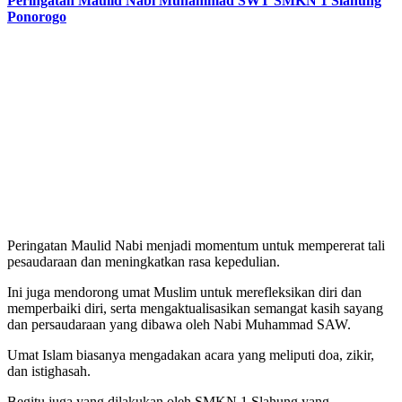
Peringatan Maulid Nabi Muhammad SWT SMKN 1 Slahung
Ponorogo
Peringatan Maulid Nabi menjadi momentum untuk mempererat tali
pesaudaraan dan meningkatkan rasa kepedulian.
Ini juga mendorong umat Muslim untuk merefleksikan diri dan
memperbaiki diri, serta mengaktualisasikan semangat kasih sayang
dan persaudaraan yang dibawa oleh Nabi Muhammad SAW.
Umat Islam biasanya mengadakan acara yang meliputi doa, zikir,
dan istighasah.
Begitu juga yang dilakukan oleh SMKN 1 Slahung yang