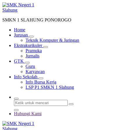
Lewati
ke
konten
SMKN 1 SLAHUNG PONOROGO
Home
Jurusan
Teknik Komputer & Jaringan
Ekstrakurikuler
Pramuka
Jurnalis
GTK
Guru
Karyawan
Info Sekolah
Info Bursa Kerja
LSP P1 SMKN 1 Slahung
Hubungi Kami