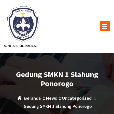
Lewati
ke
konten
SMKN 1 SLAHUNG PONOROGO
Gedung SMKN 1 Slahung
Ponorogo
Beranda
::
News
::
Uncategorized
::
Gedung SMKN 1 Slahung Ponorogo