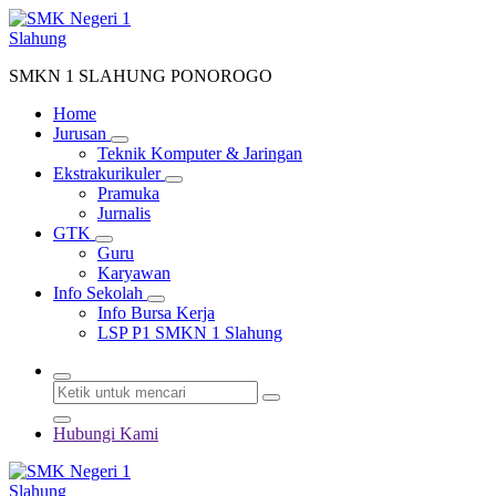
Lewati
ke
konten
SMKN 1 SLAHUNG PONOROGO
Home
Jurusan
Teknik Komputer & Jaringan
Ekstrakurikuler
Pramuka
Jurnalis
GTK
Guru
Karyawan
Info Sekolah
Info Bursa Kerja
LSP P1 SMKN 1 Slahung
Hubungi Kami