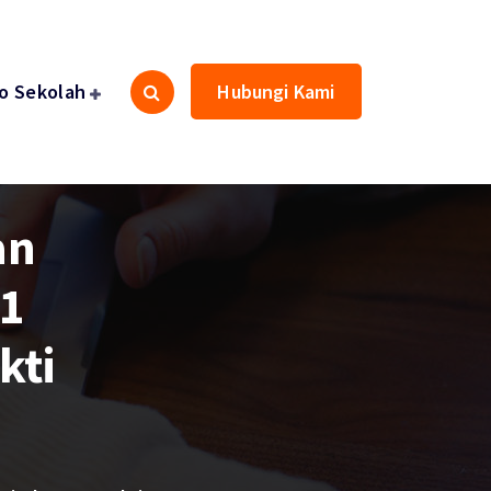
fo Sekolah
Hubungi Kami
an
 1
kti