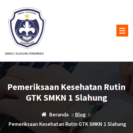
Lewati
ke
konten
SMKN 1 SLAHUNG PONOROGO
Pemeriksaan Kesehatan Rutin
GTK SMKN 1 Slahung
Beranda
::
Blog
::
Pemeriksaan Kesehatan Rutin GTK SMKN 1 Slahung