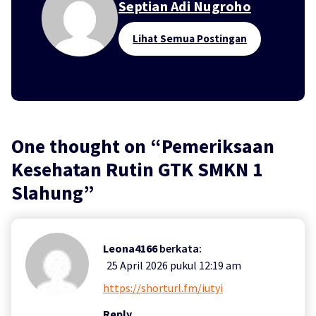
Septian Adi Nugroho
Lihat Semua Postingan
One thought on “
Pemeriksaan
Kesehatan Rutin GTK SMKN 1
Slahung
”
Leona4166
berkata:
25 April 2026 pukul 12:19 am
https://shorturl.fm/iutyi
Reply