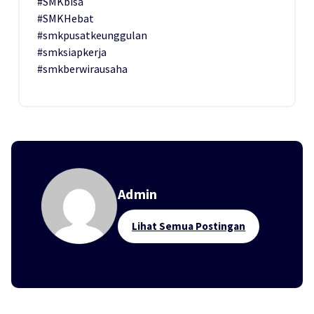
#SMKbisa
#SMKHebat
#smkpusatkeunggulan
#smksiapkerja
#smkberwirausaha
Admin
Lihat Semua Postingan