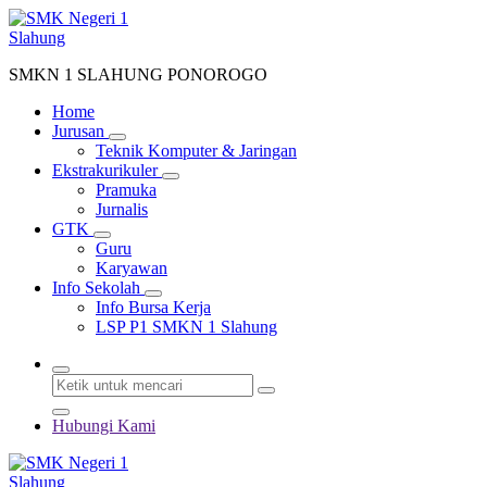
Lewati
ke
konten
SMKN 1 SLAHUNG PONOROGO
Home
Jurusan
Teknik Komputer & Jaringan
Ekstrakurikuler
Pramuka
Jurnalis
GTK
Guru
Karyawan
Info Sekolah
Info Bursa Kerja
LSP P1 SMKN 1 Slahung
Hubungi Kami