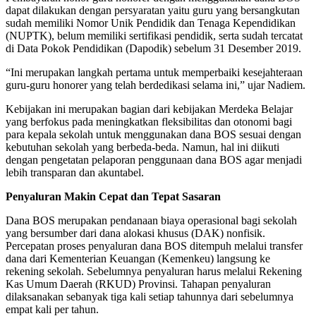
dapat dilakukan dengan persyaratan yaitu guru yang bersangkutan
sudah memiliki Nomor Unik Pendidik dan Tenaga Kependidikan
(NUPTK), belum memiliki sertifikasi pendidik, serta sudah tercatat
di Data Pokok Pendidikan (Dapodik) sebelum 31 Desember 2019.
“Ini merupakan langkah pertama untuk memperbaiki kesejahteraan
guru-guru honorer yang telah berdedikasi selama ini,” ujar Nadiem.
Kebijakan ini merupakan bagian dari kebijakan Merdeka Belajar
yang berfokus pada meningkatkan fleksibilitas dan otonomi bagi
para kepala sekolah untuk menggunakan dana BOS sesuai dengan
kebutuhan sekolah yang berbeda-beda. Namun, hal ini diikuti
dengan pengetatan pelaporan penggunaan dana BOS agar menjadi
lebih transparan dan akuntabel.
Penyaluran Makin Cepat dan Tepat Sasaran
Dana BOS merupakan pendanaan biaya operasional bagi sekolah
yang bersumber dari dana alokasi khusus (DAK) nonfisik.
Percepatan proses penyaluran dana BOS ditempuh melalui transfer
dana dari Kementerian Keuangan (Kemenkeu) langsung ke
rekening sekolah. Sebelumnya penyaluran harus melalui Rekening
Kas Umum Daerah (RKUD) Provinsi. Tahapan penyaluran
dilaksanakan sebanyak tiga kali setiap tahunnya dari sebelumnya
empat kali per tahun.