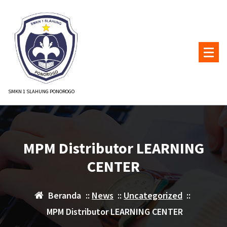
Lewati
ke
konten
SMKN 1 SLAHUNG PONOROGO
MPM Distributor LEARNING
CENTER
Beranda
::
News
::
Uncategorized
::
MPM Distributor LEARNING CENTER