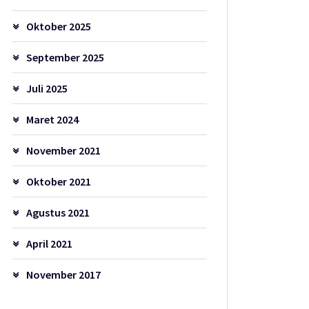
Oktober 2025
September 2025
Juli 2025
Maret 2024
November 2021
Oktober 2021
Agustus 2021
April 2021
November 2017