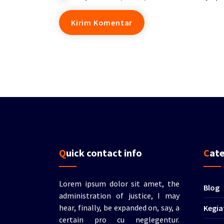
Quick contact info
Cat
Lorem ipsum dolor sit amet, the
Blog
administration of justice, I may
hear, finally, be expanded on, say, a
Kegia
certain pro cu neglegentur.