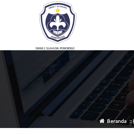
Lewati
ke
konten
SMKN 1 SLAHUNG PONOROGO
Beranda
::