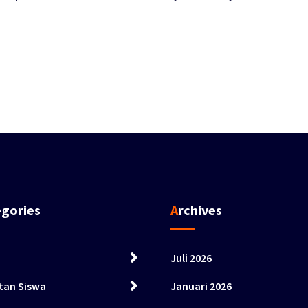
egories
Archives
Juli 2026
tan Siswa
Januari 2026