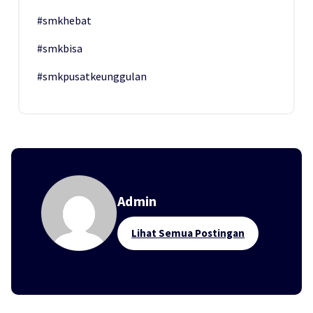
#smkhebat
#smkbisa
#smkpusatkeunggulan
Admin
Lihat Semua Postingan