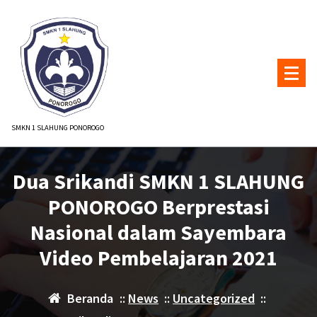
Lewati
ke
konten
SMKN 1 SLAHUNG PONOROGO
Dua Srikandi SMKN 1 SLAHUNG
PONOROGO Berprestasi
Nasional dalam Sayembara
Video Pembelajaran 2021
Beranda
::
News
::
Uncategorized
::