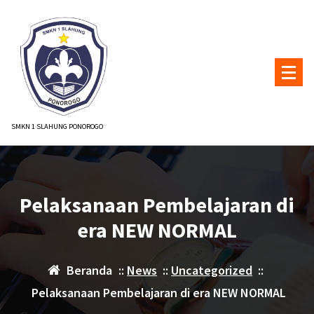
Lewati
ke
konten
SMKN 1 SLAHUNG PONOROGO
Pelaksanaan Pembelajaran di
era NEW NORMAL
Beranda
::
News
::
Uncategorized
::
Pelaksanaan Pembelajaran di era NEW NORMAL