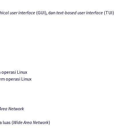
ical user interface
(GUI), dan
text-based user interface
(TUI)
 operasi Linux
m operasi Linux
Area Network
 luas (
Wide Area Network
)