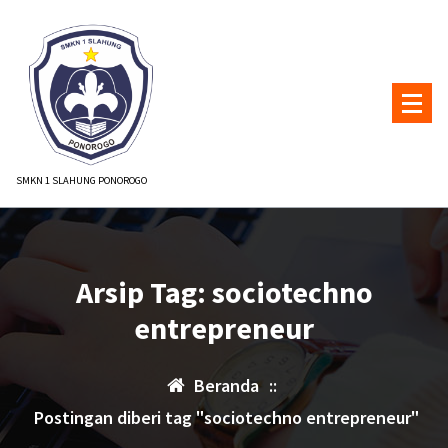
Lewati
ke
konten
SMKN 1 SLAHUNG PONOROGO
Arsip Tag: sociotechno
entrepreneur
Beranda
::
Postingan diberi tag "sociotechno entrepreneur"