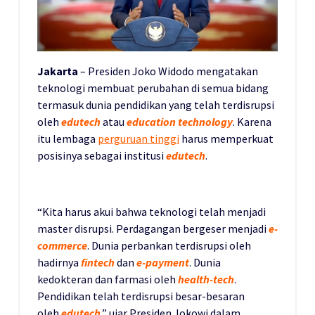
Jakarta
– Presiden Joko Widodo mengatakan
teknologi membuat perubahan di semua bidang
termasuk dunia pendidikan yang telah terdisrupsi
oleh
edutech
atau
education technology
. Karena
itu lembaga
perguruan tinggi
harus memperkuat
posisinya sebagai institusi
edutech
.
“Kita harus akui bahwa teknologi telah menjadi
master disrupsi. Perdagangan bergeser menjadi
e-
commerce
. Dunia perbankan terdisrupsi oleh
hadirnya
fintech
dan
e-payment
. Dunia
kedokteran dan farmasi oleh
health-tech
.
Pendidikan telah terdisrupsi besar-besaran
oleh
edutech
,” ujar Presiden Jokowi dalam