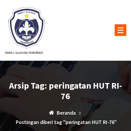
Lewati
ke
konten
SMKN 1 SLAHUNG PONOROGO
Arsip Tag: peringatan HUT RI-
76
Beranda
::
Postingan diberi tag "peringatan HUT RI-76"