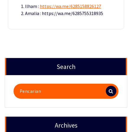
Ilham :
https://wa.me/6285158826127
Amalia : https://wa.me/6285755318935
Search
Pencarian
untuk:
Archives