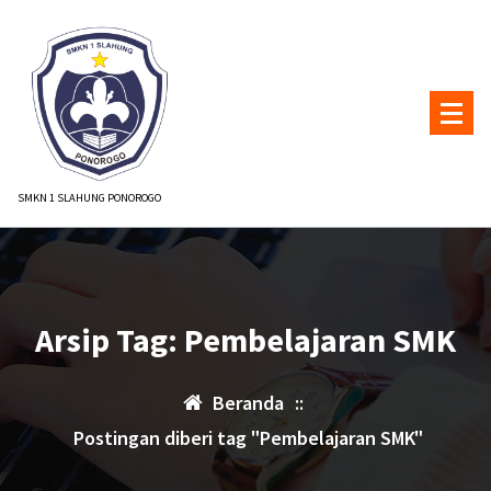
Lewati
ke
konten
SMKN 1 SLAHUNG PONOROGO
Arsip Tag: Pembelajaran SMK
Beranda
::
Postingan diberi tag "Pembelajaran SMK"