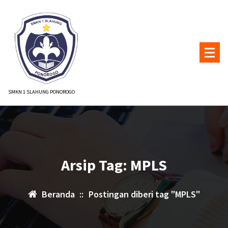
Lewati
ke
konten
SMKN 1 SLAHUNG PONOROGO
Arsip Tag: MPLS
Beranda
::
Postingan diberi tag "MPLS"