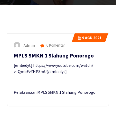
9
AGU 2021
Admin
0 Komentar
MPLS SMKN 1 Slahung Ponorogo
[embedyt] https://www.youtube.com/watch?
v=QmbFvZHPSmU[/embedyt]
Pelaksanaan MPLS SMKN 1 Slahung Ponorogo