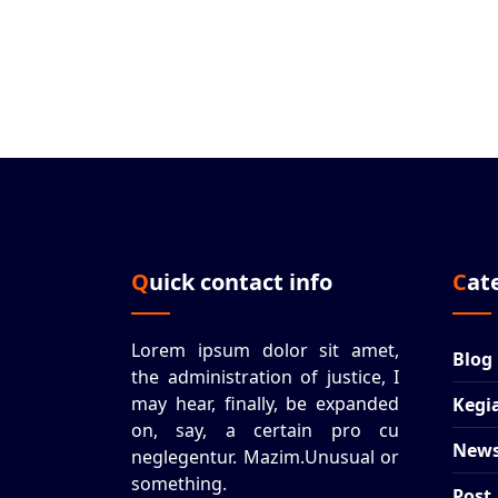
Quick contact info
Ca
Lorem ipsum dolor sit amet,
Blog
the administration of justice, I
may hear, finally, be expanded
Kegi
on, say, a certain pro cu
New
neglegentur.
Mazim.Unusual or
something.
Post