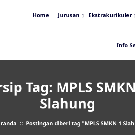
Home
Jurusan
Ekstrakurikuler
Info S
rsip Tag: MPLS SMKN
Slahung
eranda
::
Postingan diberi tag "MPLS SMKN 1 Sla