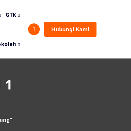
GTK
Hubungi Kami
ekolah
 1
hung"