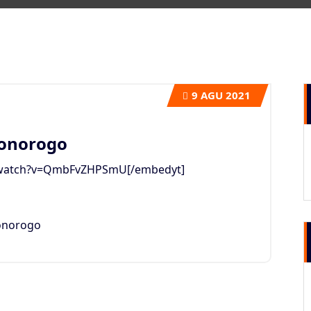
9
AGU 2021
onorogo
/watch?v=QmbFvZHPSmU[/embedyt]
onorogo