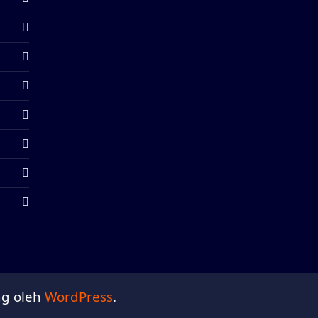
ng oleh
WordPress
.