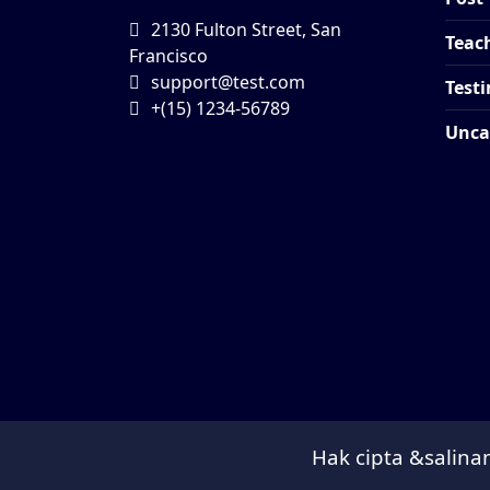
2130 Fulton Street, San
Teac
Francisco
support@test.com
Test
+(15) 1234-56789
Unca
Hak cipta &salinan