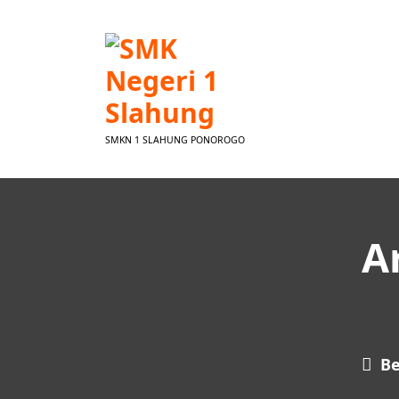
Lewati
ke
konten
SMKN 1 SLAHUNG PONOROGO
A
B