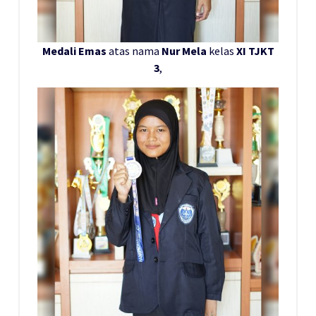
Medali Emas
atas nama
Nur Mela
kelas
XI TJKT
3
,