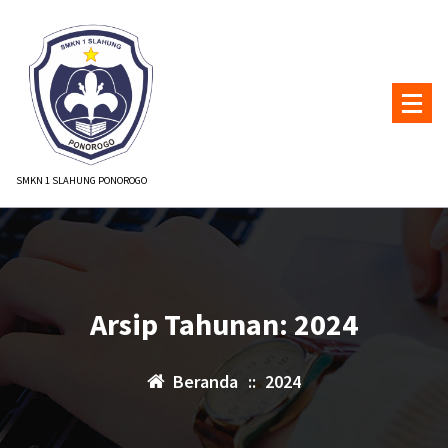
Lewati
ke
konten
SMKN 1 SLAHUNG PONOROGO
Arsip Tahunan: 2024
Beranda
::
2024